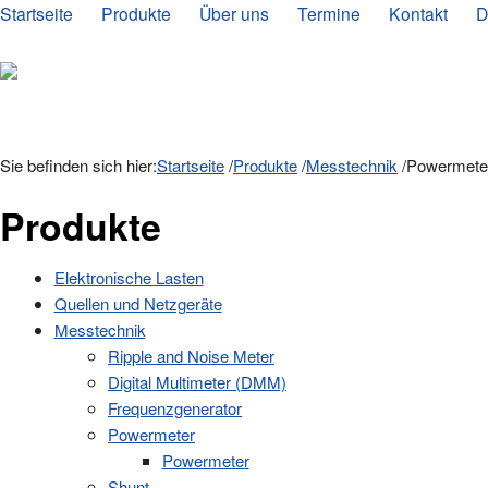
Startseite
Produkte
Über uns
Termine
Kontakt
D
Sie befinden sich hier:
Startseite
/
Produkte
/
Messtechnik
/
Powermete
Produkte
Elektronische Lasten
Quellen und Netzgeräte
Messtechnik
Ripple and Noise Meter
Digital Multimeter (DMM)
Frequenzgenerator
Powermeter
Powermeter
Shunt